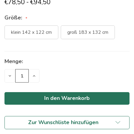
€78,50 - €94,50
Größe:
klein 142 x 122 cm
groß 183 x 132 cm
Menge:
Aktueller
Bestand:
Menge
Menge
verringern
erhöhen
von
von
undefiniert
undefined
Zur Wunschliste hinzufügen